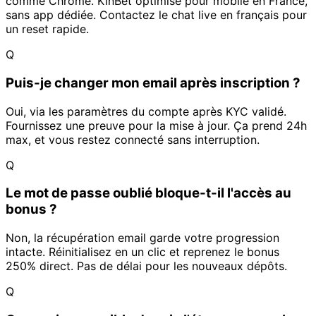
comme Chrome. KinBet optimise pour mobile en France,
sans app dédiée. Contactez le chat live en français pour
un reset rapide.
Q
Puis-je changer mon email après inscription ?
Oui, via les paramètres du compte après KYC validé.
Fournissez une preuve pour la mise à jour. Ça prend 24h
max, et vous restez connecté sans interruption.
Q
Le mot de passe oublié bloque-t-il l'accès au
bonus ?
Non, la récupération email garde votre progression
intacte. Réinitialisez en un clic et reprenez le bonus
250% direct. Pas de délai pour les nouveaux dépôts.
Q