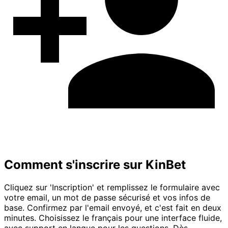
Comment s'inscrire sur KinBet
Cliquez sur 'Inscription' et remplissez le formulaire avec
votre email, un mot de passe sécurisé et vos infos de
base. Confirmez par l'email envoyé, et c'est fait en deux
minutes. Choisissez le français pour une interface fluide,
avec support en langue pour les questions. Dès