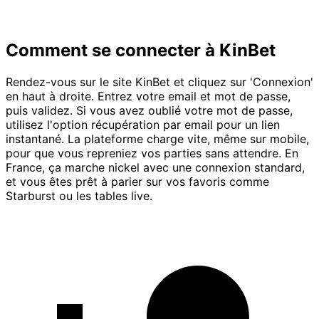
Comment se connecter à KinBet
Rendez-vous sur le site KinBet et cliquez sur 'Connexion'
en haut à droite. Entrez votre email et mot de passe,
puis validez. Si vous avez oublié votre mot de passe,
utilisez l'option récupération par email pour un lien
instantané. La plateforme charge vite, même sur mobile,
pour que vous repreniez vos parties sans attendre. En
France, ça marche nickel avec une connexion standard,
et vous êtes prêt à parier sur vos favoris comme
Starburst ou les tables live.