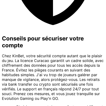
Conseils pour sécuriser votre
compte
Chez KinBet, votre sécurité compte autant que le plaisir
du jeu. La licence Curacao garantit un cadre solide, avec
chiffrement des données pour tous les accès depuis la
France. Évitez les pièges courants en suivant des
habitudes simples. J'ai vu trop de joueurs galérer par
manque de vigilance, alors protégez-vous. Les retraits
via bank transfer ou crypto sont sécurisés une fois
vérifiés. Le support en français répond 24/7 pour tout
souci. Prenez ces mesures, et vous jouez tranquille sur
Evolution Gaming ou Play'n GO.