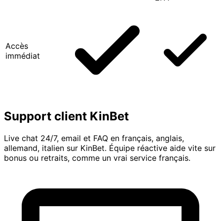
depuis chez vous.