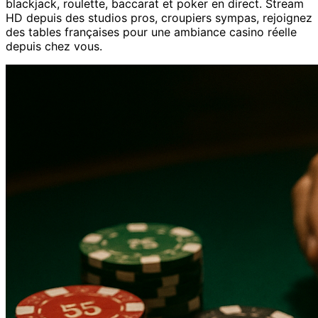
Paris Basketball