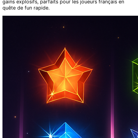
Live Baccarat