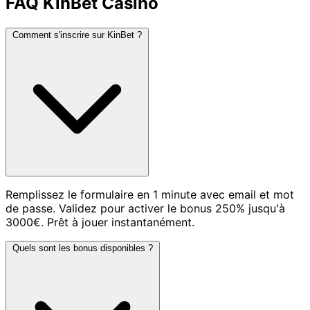
Starburst