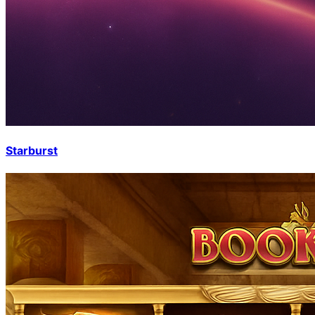
Live Poker
Paris sportifs KinBet
Misez sur foot, tennis ou courses avec les paris sportifs
KinBet, cotes compétitives et live betting. Idéal pour les